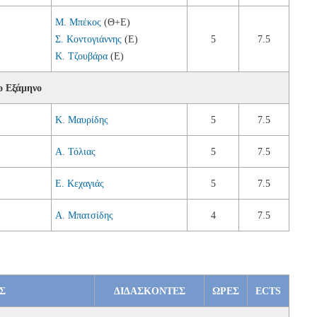
Μ. Μπέκος
(Θ+Ε)
Σ. Κοντογιάννης
(Ε)
5
7.5
Κ. Τζουβάρα
(Ε)
ο Εξάμηνο
Κ. Μαυρίδης
5
7.5
Α. Τόλιας
5
7.5
Ε. Κεχαγιάς
5
7.5
Α. Μπατσίδης
4
7.5
Σ
ΔIΔAΣKONTEΣ
ΩΡΕΣ
ECTS