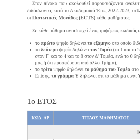
Στον πίνακα που ακολουθεί παρουσιάζονται αναλυτ
διδάσκοντες κατά το Ακαδημαϊκό Έτος 2022-2023, οι
Ώ
οι
Πιστωτικές Μονάδες (ECTS)
κάθε μαθήματος.
Σε κάθε μάθημα αντιστοιχεί ένας τριψήφιος κωδικός 
το πρώτο
ψηφίο δηλώνει
το εξάμηνο
στο οποίο διδ
το δεύτερο
ψηφίο δηλώνει
τον Τομέα
(το 1 και το 5
στον Γ' και το 4 και το 8 στον Δ' Τομέα, ενώ το 0 
μας ή ότι προσφέρεται από άλλο Τμήμα),
το τρίτο
ψηφίο δηλώνει
το μάθημα του Τομέα
στο 
Επίσης,
το γράμμα Y
δηλώνει ότι το μάθημα είναι
1ο ΕΤΟΣ
ΚΩΔ. ΑΡ
ΤΙΤΛΟΣ MAΘHMATΟΣ
1