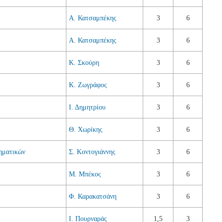
Α. Κατσαμπέκης
3
6
Α. Κατσαμπέκης
3
6
Κ. Σκούρη
3
6
Κ. Ζωγράφος
3
6
Ι. Δημητρίου
3
6
Θ. Χωρίκης
3
6
ηματικών
Σ. Κοντογιάννης
3
6
Μ. Μπέκος
3
6
Φ. Καρακατσάνη
3
6
Ι. Πουρναράς
1,5
3