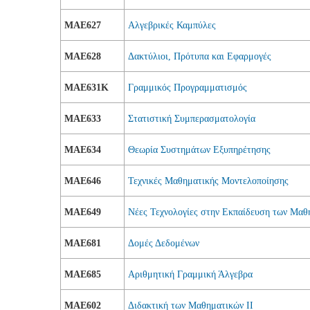
ΜΑΕ627
Αλγεβρικές Καμπύλες
ΜΑΕ628
Δακτύλιοι, Πρότυπα και Εφαρμογές
ΜΑΕ631K
Γραμμικός Προγραμματισμός
ΜΑΕ633
Στατιστική Συμπερασματολογία
ΜΑΕ634
Θεωρία Συστημάτων Εξυπηρέτησης
ΜΑΕ646
Τεχνικές Μαθηματικής Μοντελοποίησης
ΜΑΕ649
Νέες Τεχνολογίες στην Εκπαίδευση των Μαθ
ΜΑΕ681
Δομές Δεδομένων
ΜΑΕ685
Αριθμητική Γραμμική Άλγεβρα
ΜΑΕ602
Διδακτική των Μαθηματικών ΙΙ