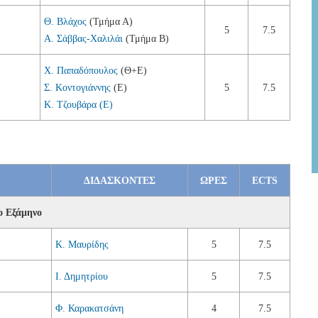
Θ. Βλάχος
(Τμήμα Α)
5
7.5
Α. Σάββας-Χαλιλάι
(Τμήμα Β)
Χ. Παπαδόπουλος
(Θ+Ε)
Σ. Κοντογιάννης
(Ε)
5
7.5
Κ. Τζουβάρα (Ε)
ΔIΔAΣKONTEΣ
ΩΡΕΣ
ECTS
ο Εξάμηνο
Κ. Μαυρίδης
5
7.5
Ι. Δημητρίου
5
7.5
Φ. Καρακατσάνη
4
7.5