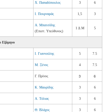
Χ. Παπαδόπουλος
3
6
Ι. Πουρναράς
1,5
3
Α. Μπατσίδης
1 Δ.Μ
5
(Επιστ. Υπεύθυνος)
ο Εξάμηνο
Ι. Γιαννούλης
5
7.5
Μ. Ξένος
4
7.5
3
6
Γ. Πρίνος
Κ. Μαυρίδης
3
6
Α. Τόλιας
3
6
Θ. Βλάχος
3
6