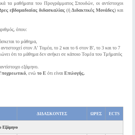
ικά τα μαθήματα του Προγράμματος Σπουδών, οι αντίστοιχοι
ρες εβδομαδιαίας διδασκαλίας
(ή
Διδακτικές Μονάδες
) και
αριθμός, όπου:
άσκεται το μάθημα,
 αντιστοιχεί στον A' Τομέα, το 2 και το 6 στον B', το 3 και το 7
δηλώνει ότι το μάθημα δεν ανήκει σε κάποιο Τομέα του Τμήματός
αντίστοιχο εξάμηνο.
Υποχρεωτικό
, ενώ
το E
ότι είναι
Επιλογής.
ΔIΔAΣKONTEΣ
ΩΡΕΣ
ECTS
ο Εξάμηνο