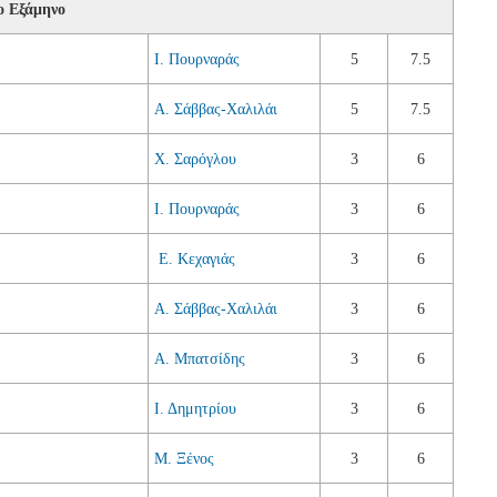
ο Εξάμηνο
Ι. Πουρναράς
5
7.5
Α. Σάββας-Χαλιλάι
5
7.5
Χ. Σαρόγλου
3
6
Ι. Πουρναράς
3
6
Ε. Κεχαγιάς
3
6
Α. Σάββας-Χαλιλάι
3
6
Α. Μπατσίδης
3
6
Ι. Δημητρίου
3
6
Μ. Ξένος
3
6