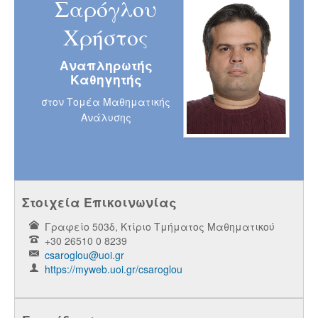
Σαρόγλου
Χρήστος
Αναπληρωτής
Καθηγητής
στον Τομέα Μαθηματικής
Ανάλυσης
Στοιχεία Επικοινωνίας
Γραφείο 503δ, Κτίριο Τμήματος Μαθηματικού
+30 26510 0 8239
csaroglou@uoi.gr
https://myweb.uoi.gr/csaroglou