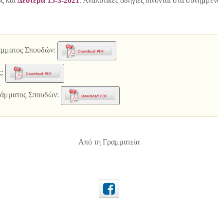
ς και
Δευτέρα 15-3-2021
. Αναλυτικές οδηγίες δίνονται στα συνημμέ
άμματος Σπουδών:
ς:
ράμματος Σπουδών
:
Από τη Γραμματεία