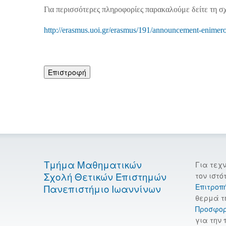
Για περισσότερες πληροφορίες παρακαλούμε δείτε τη 
http://erasmus.uoi.gr/erasmus/191/announcement-enimerot
Επιστροφή
Τμήμα Μαθηματικών
Για τεχ
Σχολή Θετικών Επιστημών
τον ιστό
Επιτροπ
Πανεπιστήμιο Ιωαννίνων
θερμά τ
Προσφο
για την 