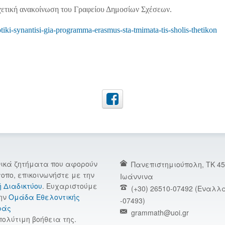
σχετική ανακοίνωση του Γραφείου Δημοσίων Σχέσεων.
iki-synantisi-gia-programma-erasmus-sta-tmimata-tis-sholis-thetikon
νικά ζητήματα που αφορούν
Πανεπιστημιούπολη, TK 45
τοπο, επικοινωνήστε με την
Ιωάννινα
ή Διαδικτύου
. Ευχαριστούμε
(+30) 26510-07492 (Εναλλα
ην
Ομάδα Εθελοντικής
-07493)
ράς
grammath@uoi.gr
πολύτιμη βοήθεια της.