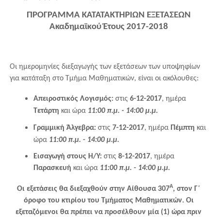
ΠΡΟΓΡΑΜΜΑ ΚΑΤΑΤΑΚΤΗΡΙΩΝ ΕΞΕΤΑΣΕΩΝ
Ακαδημαϊκού Έτους 2017-2018
O
ι ημερομηνίες διεξαγωγής των εξετάσεων των υποψηφίων
για κατάταξη στο Τμήμα Μαθηματικών, είναι οι ακόλουθες:
Απειροστικός Λογισμός:
στις
6-12-2017
, ημέρα
Τετάρτη
και ώρα
11:00 π.μ. - 14:00 μ.μ.
Γραμμική Άλγεβρα:
στις
7-12-2017
, ημέρα
Πέμπτη
και
ώρα
11:00 π.μ.
- 14:00 μ.μ.
Εισαγωγή στους Η/Υ:
στις
8-12-2017
, ημέρα
Παρασκευή
και ώρα
11:00 π.μ.
- 14:00 μ.μ.
Α
Οι εξετάσεις θα διεξαχθούν στην Αίθουσα 307
, στον Γ΄
όροφο του κτιρίου του Τμήματος Μαθηματικών. Οι
εξεταζόμενοι θα πρέπει να προσέλθουν μία (1) ώρα πριν