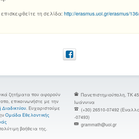
επισκεφθείτε τη σελίδα:
http://erasmus.uoi.gr/erasmus/13
νικά ζητήματα που αφορούν
Πανεπιστημιούπολη, TK 45
τοπο, επικοινωνήστε με την
Ιωάννινα
ή Διαδικτύου
. Ευχαριστούμε
(+30) 26510-07492 (Εναλλα
ην
Ομάδα Εθελοντικής
-07493)
ράς
grammath@uoi.gr
πολύτιμη βοήθεια της.