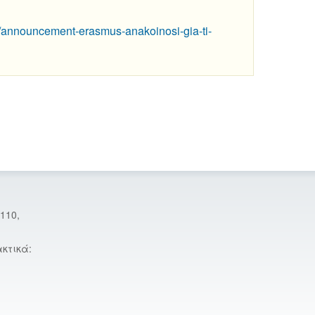
6/announcement-erasmus-anakoinosi-gia-ti-
110,
κτικά: