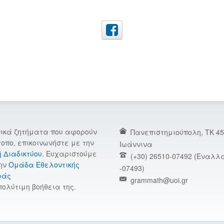
νικά ζητήματα που αφορούν
Πανεπιστημιούπολη, TK 45
τοπο, επικοινωνήστε με την
Ιωάννινα
ή Διαδικτύου
. Ευχαριστούμε
(+30) 26510-07492 (Εναλλα
ην
Ομάδα Εθελοντικής
-07493)
ράς
grammath@uoi.gr
πολύτιμη βοήθεια της.