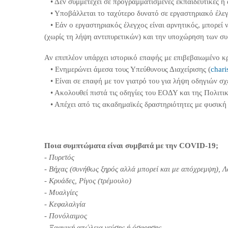
• Δεν συμμετέχει σε προγραμματισμένες εκπαιδευτικές ή
• Υποβάλλεται το ταχύτερο δυνατό σε εργαστηριακό έλεγχο
• Εάν ο εργαστηριακός έλεγχος είναι αρνητικός, μπορεί 
(χωρίς τη λήψη αντιπυρετικών) και την υποχώρηση των σ
Αν επιπλέον υπάρχει ιστορικό επαφής με επιβεβαιωμένο
• Ενημερώνει άμεσα τους Υπεύθυνους Διαχείρισης (
chari
• Είναι σε επαφή με τον γιατρό του για λήψη οδηγιών σχε
• Ακολουθεί πιστά τις οδηγίες του ΕΟΔΥ και της Πολιτι
• Απέχει από τις ακαδημαϊκές δραστηριότητες με φυσική 
Ποια συμπτώματα είναι συμβατά με την COVID-19;
- Πυρετός
- Βήχας (συνήθως ξηρός αλλά μπορεί και με απόχρεμψη), 
- Κρυάδες, Ρίγος (τρέμουλο)
- Μυαλγίες
- Κεφαλαλγία
- Πονόλαιμος
- Ξαφνική απώλεια γεύσης ή όσφρησης