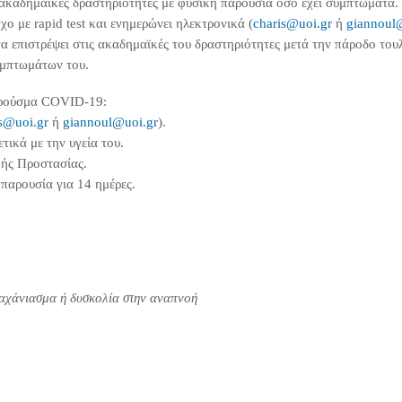
 ακαδημαϊκές δραστηριότητες με φυσική παρουσία όσο έχει συμπτώματα.
 με rapid test και ενημερώνει ηλεκτρονικά (
charis@uoi.gr
ή
giannoul
να επιστρέψει στις ακαδημαϊκές του δραστηριότητες μετά την πάροδο τ
υμπτωμάτων του.
 κρούσμα COVID-19:
s@uoi.gr
ή
giannoul@uoi.gr
).
τικά με την υγεία του.
κής Προστασίας.
παρουσία για 14 ημέρες.
Λαχάνιασμα ή δυσκολία στην αναπνοή