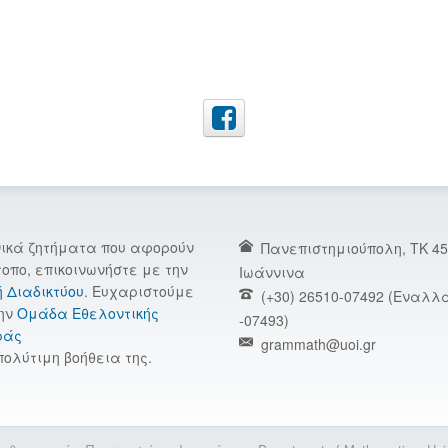
νικά ζητήματα που αφορούν
Πανεπιστημιούπολη, TK 45
τοπο, επικοινωνήστε με την
Ιωάννινα
ή Διαδικτύου
. Ευχαριστούμε
(+30) 26510-07492 (Εναλλα
ην
Ομάδα Εθελοντικής
-07493)
ράς
grammath@uoi.gr
πολύτιμη βοήθεια της.