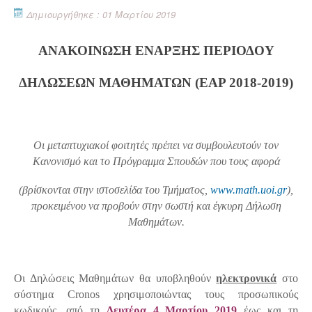
Δημιουργήθηκε : 01 Μαρτίου 2019
ΑΝΑΚΟΙΝΩΣΗ ΕΝΑΡΞΗΣ ΠΕΡΙΟΔΟΥ
ΔΗΛΩΣΕΩΝ ΜΑΘΗΜΑΤΩΝ (ΕΑΡ 2018-2019)
Οι μεταπτυχιακοί φοιτητές πρέπει να συμβουλευτούν τον
Κανονισμό και το Πρόγραμμα Σπουδών που τους αφορά
(βρίσκονται στην ιστοσελίδα του Τμήματος,
www
.
math
.
uoi
.
gr
),
προκειμένου να προβούν στην σωστή και έγκυρη Δήλωση
Μαθημάτων.
Οι Δηλώσεις Μαθημάτων θα υποβληθούν
ηλεκτρονικά
στο
σύστημα
C
ronos χρησιμοποιώντας τους προσωπικούς
κωδικούς, από τη
Δευτέρα 4 Μαρτίου 2019
έως και τη