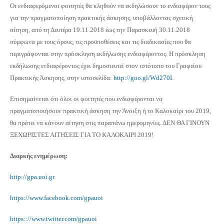
Οι ενδιαφερόμενοι φοιτητές θα κληθούν να εκδηλώσουν το ενδιαφέρον τους
για την πραγματοποίηση πρακτικής άσκησης, υποβάλλοντας σχετική
αίτηση, από τη Δευτέρα 19.11.2018 έως την Παρασκευή 30.11.2018
σύμφωνα με τους όρους, τις προϋποθέσεις και τις διαδικασίες που θα
περιγράφονται στην πρόσκληση εκδήλωσης ενδιαφέροντος. Η πρόσκληση
εκδήλωσης ενδιαφέροντος έχει δημοσιευτεί στον ιστότοπο του Γραφείου
Πρακτικής Άσκησης, στην ιστοσελίδα:
http://goo.gl/Wd270I
.
Επισημαίνεται ότι όλοι οι φοιτητές που ενδιαφέρονται να
πραγματοποιήσουν πρακτική άσκηση την Άνοιξη ή το Καλοκαίρι του 2019,
θα πρέπει να κάνουν αίτηση στις παραπάνω ημερομηνίες. ΔΕΝ ΘΑ ΓΙΝΟΥΝ
ΞΕΧΩΡΙΣΤΕΣ ΑΙΤΗΣΕΙΣ ΓΙΑ ΤΟ ΚΑΛΟΚΑΙΡΙ 2019!
Διαρκής ενημέρωση:
http://gpa.uoi.gr
https://www.facebook.com/gpauoi
https:://www.twitter.com/gpauoi