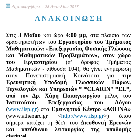
Δημιουργήθηκε : 28 Απριλίου 2017
Α Ν Α Κ Ο Ι Ν Ω Σ Η
Στις
3 Μαΐου
και ώρα
4:00 μμ
, στα πλαίσια των
δραστηριοτήτων του
Εργαστηρίου του Τμήματος
Μαθηματικών: «Επεξεργασίας Φυσικής Γλώσσας
και Μαθηματικών Προβλημάτων», στον χώρο
του Εργαστηρίου
(α’ όροφος Τμήματος
Μαθηματικών - αίθουσα 104), θα γίνει ενημέρωση
στην Πανεπιστημιακή Κοινότητα για
την
Ερευνητική Υποδομή Γλωσσικών Πόρων,
Τεχνολογιών και Υπηρεσιών * *CLARIN* *EL*,
από τον Δρ. Χάρη Παπαγεωργίου
μέλος του
Ινστιτούτου Επεξεργασίας του Λόγου
(
www.ilsp.gr
) στο
Ερευνητικό Κέντρο «ΑΘΗΝΑ»
(www.athenarc.gr <
http://www.ilsp.gr
>) όπου
σήμερα κατέχει τη θέση του
Διευθυντή Ερευνών
και υπεύθυνου λειτουργίας της υποδομής
clarin:el
.