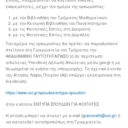
εκκρεμότητες, μέχρι την ημέρα της ορκωμοσίας:
με την Βιβλιοθήκη του Τμήματος Μαθηματικών
με την Κεντρική Βιβλιοθήκη του Πανεπιστημίου
με τις Φοιτητικές Εστίες στη Δουρούτη
με τις Φοιτητικές Εστίες στη Δομπόλη
Την ημέρα της ορκωμοσίας θα πρέπει να παραδώσουν/
στείλουν στη Γραμματεία του Τμήματος την
ΑΚΑΔΗΜΑΪΚΗ ΤΑΥΤΟΤΗΤΑ/ΠΑΣΟ (ή σε περίπτωση
απώλειας Υπεύθυνη Δήλωση Απώλειας μέσω gov.gr ή με
θεωρημένο το γνήσιο της υπογραφής). Το σχετικό έντυπο
της Αίτησης Λήψης Πτυχίου (Α2) υπάρχει ηλεκτρονικά στη
διεύθυνση:
https://www.uoi.gr/spoudes/entypa-spoudon/
στην ενότητα ΕΝΤΥΠΑ ΣΠΟΥΔΩΝ ΓΙΑ ΦΟΙΤΗΤΕΣ
H αίτηση μπορεί να σταλεί με e-mail (
grammath@uoi.gr
) ή
να κατατεθεί αυτοπροσώπως στη Γραμματεία.