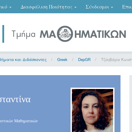
ικό
Διασφάλιση Ποιότητας
Σύνδεσμοι
Επι
ήματα και Διδάσκοντες
/
Greek
/
DepGR
/
Τζουβάρα Κωνσ
ταντίνα
ιστικών Μαθηματικών