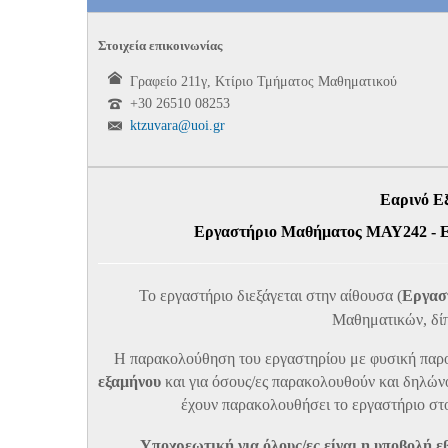
Στοιχεία επικοινωνίας
Γραφείο 211γ, Κτίριο Τμήματος Μαθηματικού
+30 26510 08253
ktzuvara@uoi.gr
Εαρινό Ε
Εργαστήριο Μαθήματος ΜΑΥ242 - Ε
Το εργαστήριο διεξάγεται στην αίθουσα (
Εργασ
Μαθηματικών,
δί
Η παρακολούθηση του εργαστηρίου με φυσική παρο
εξαμήνου
και για όσους/ες παρακολουθούν και δηλών
έχουν παρακολουθήσει το εργαστήριο
στ
Υποχρεωτική για όλους/ες είναι η υποβολή 