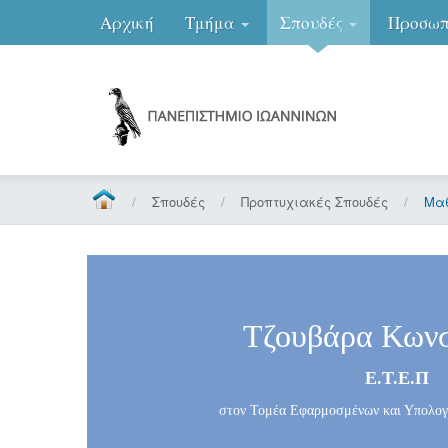
Αρχική
Τμήμα
Σπουδές
Προσωπ
/
Σπουδές
/
Προπτυχιακές Σπουδές
/
Μαθ
Τζουβάρα Κωνσ
Ε.Τ.Ε.Π
στον Τομέα Εφαρμοσμένων και Υπολογ