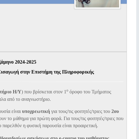
ξάμηνο 2024-2025
ισαγωγή στην Επιστήμη της Πληροφορικής
ο
τήριο Η/Υ
)
που βρίσκεται στον 1
όροφο του Τμήματος
πλα από το αναγνωστήριο.
υσία είναι
υποχρεωτική
για τους/τις φοιτητές/τριες του
2ου
ουν το μάθημα για πρώτη φορά. Για
τους/τις φοιτητές/τριες
που
ο παρελθόν
η φυσική παρουσία
είναι προαιρετική.
εβδομαδιαίων ασκήσεων στο e-course του μαθήματος
.